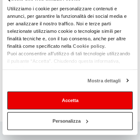
DA SPETTACOLO
Utilizziamo i cookie per personalizzare contenuti e
A tutto Soul e Rhytm &amp; Blues. In
annunci, per garantire la funzionalità dei social media e
Appennino, con la 34esima edizione
per analizzare il nostro traffico. Noi e terze parti
del Porretta Soul Festival
selezionate utilizziamo cookie o tecnologie simili per
finalità tecniche e, con il tuo consenso, anche per altre
Dal 21 al 24 Luglio a Porretta Terme
finalità come specificato nella
Cookie policy.
Puoi acconsentire all’utilizzo di tali tecnologie utilizzando
il pulsante “Accetta”. Chiudendo questa informativa,
DA E-R MUSIC COMMISSION
continui senza accettare.
Lucio visto da vicino: il 4 marzo,
Mostra dettagli
nella sede di Fonoprint, tre incontri
con i suoi amici e collaboratori di
sempre
Accetta
Con Maurizio Biancani e Tobia Righi, Mauro
Malavasi e il suo batterista Giovanni Pezzoli
Personalizza