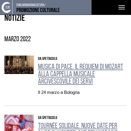
Torna
Cerca
Salta
Salta
emiliaromagnacultura/
EVENTI E NEWS
Togg
alla
nel
ai
al
Promozione Culturale
home
sito
contenuti
menu
Notizie
navig
page
principale
marzo 2022
DA SPETTACOLO
Musica di Pace. Il Requiem di Mozart
alla Cappella Musicale
Arcivescovile dei Servi
Il 24 marzo a Bologna
DA SPETTACOLO
Tournée solidale. Nuove date per