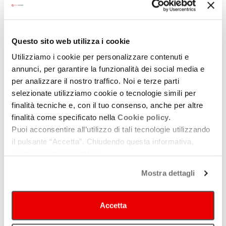
DA SPETTACOLO
Montagna mia. L’Appennino emiliano-
romagnolo in festa da fine maggio a
Questo sito web utilizza i cookie
settembre
Utilizziamo i cookie per personalizzare contenuti e
annunci, per garantire la funzionalità dei social media e
Una cordata regionale riunisce 33 festival
estivi
per analizzare il nostro traffico. Noi e terze parti
selezionate utilizziamo cookie o tecnologie simili per
finalità tecniche e, con il tuo consenso, anche per altre
finalità come specificato nella
Cookie policy.
DA SPETTACOLO
Puoi acconsentire all’utilizzo di tali tecnologie utilizzando
Romagna in Fiore. Ravenna Festival
il pulsante “Accetta”. Chiudendo questa informativa,
nei territori alluvionati. Intervista
continui senza accettare.
a Vinicio Capossela e ad Antonio De
Rosa
Mostra dettagli
Dal 10 maggio al 2 giugno quattro weekend di
musica a cielo aperto
Accetta