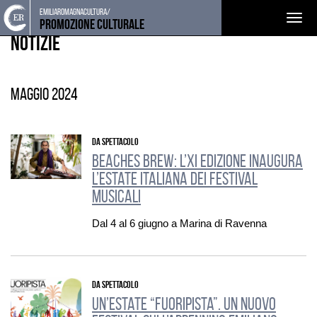
Torna
Cerca
Salta
Salta
emiliaromagnacultura/
EVENTI E NEWS
Togg
alla
nel
ai
al
Promozione Culturale
home
sito
contenuti
menu
Notizie
navig
page
principale
maggio 2024
DA SPETTACOLO
Beaches Brew: L’XI edizione inaugura
l’estate italiana dei festival
musicali
Dal 4 al 6 giugno a Marina di Ravenna
DA SPETTACOLO
Un’estate “Fuoripista”. Un nuovo