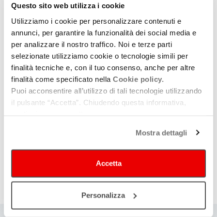
e Cortili
Questo sito web utilizza i cookie
Utilizziamo i cookie per personalizzare contenuti e
Dal 7 giugno al 7 settembre a Casalecchio di
Reno, Monte San Pietro, Sasso Marconi, Zola
annunci, per garantire la funzionalità dei social media e
Predosa e Valsamoggia
per analizzare il nostro traffico. Noi e terze parti
selezionate utilizziamo cookie o tecnologie simili per
finalità tecniche e, con il tuo consenso, anche per altre
finalità come specificato nella
Cookie policy.
Il Festival della Lentezza celebra il
Puoi acconsentire all’utilizzo di tali tecnologie utilizzando
“filo rosso” che unisce storie,
il pulsante “Accetta”. Chiudendo questa informativa,
persone e memorie
continui senza accettare.
Dal 6 all’8 giugno a Parma
Mostra dettagli
Visualizzati 1-10 di 22
Accetta
(pagina
1
2
3
»
corrente)
Personalizza