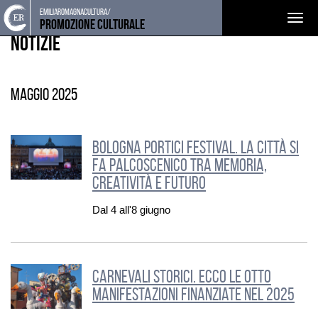
Torna
Cerca
Salta
Salta
emiliaromagnacultura/
EVENTI E NEWS
Togg
alla
nel
ai
al
Promozione Culturale
home
sito
contenuti
menu
Notizie
navig
page
principale
maggio 2025
Bologna Portici Festival. La città si
fa palcoscenico tra memoria,
creatività e futuro
Dal 4 all'8 giugno
Carnevali storici. Ecco le otto
manifestazioni finanziate nel 2025