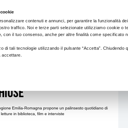
Regione
Emilia
 cookie
e
a
Romagna
cura
rsonalizzare contenuti e annunci, per garantire la funzionalità dei
di
ostro traffico. Noi e terze parti selezionate utilizziamo cookie o 
Assessorato
FINANZIAMENTI
CARNEVALI STO
 e, con il tuo consenso, anche per altre finalità come specificato n
Cultura
e
Paesaggio
zzo di tali tecnologie utilizzando il pulsante “Accetta”. Chiudendo 
a accettare.
rici
Bandi
ma... anche se le
L.R. 21/2023
hiuse
L.R. 14/2022
L.R. 37/1994
 Regione Emilia-Romagna propone un palinsesto quotidiano di
 letture in biblioteca, film e interviste