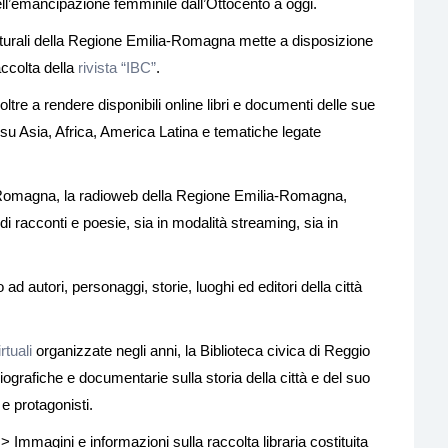
ell’emancipazione femminile dall’Ottocento a oggi.
culturali della Regione Emilia-Romagna mette a disposizione
raccolta della
rivista “IBC”
.
ltre a rendere disponibili online libri e documenti delle sue
li su Asia, Africa, America Latina e tematiche legate
aRomagna, la radioweb della Regione Emilia-Romagna,
i racconti e poesie, sia in modalità streaming, sia in
d autori, personaggi, storie, luoghi ed editori della città
rtuali
organizzate negli anni, la Biblioteca civica di Reggio
liografiche e documentarie sulla storia della città e del suo
 e protagonisti.
> Immagini e informazioni sulla raccolta libraria costituita