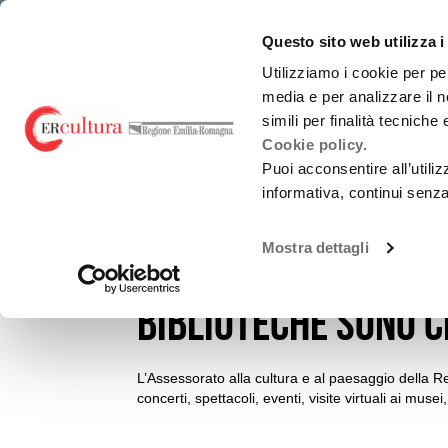
Torna
Cerca
Salta
Salta
emiliaromagnacultura/
alla
nel
ai
al
Questo sito web utilizza i
Promozione Cultural
home
sito
contenuti
menu
page
principale
Utilizziamo i cookie per pe
media e per analizzare il n
CHI SIAMO
simili per finalità tecniche
Cookie policy.
Puoi acconsentire all’utili
informativa, continui senz
EVENTI E NEWS
NOTIZIE
Promozione attività culturali e Carnevali sto
Mostra dettagli
#laculturanonsifer
Utilizzo loghi
biblioteche sono c
L’Assessorato alla cultura e al paesaggio della
concerti, spettacoli, eventi, visite virtuali ai musei,