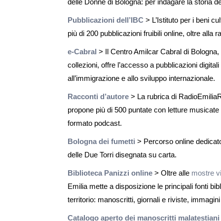
delle Donne di Bologna: per indagare la storia d
Pubblicazioni dell’IBC
> L’Istituto per i beni 
più di 200 pubblicazioni fruibili online, oltre alla 
e-Cabral
> Il Centro Amilcar Cabral di Bologna, o
collezioni, offre l’accesso a pubblicazioni digita
all’immigrazione e allo sviluppo internazionale.
Racconti d’autore
> La rubrica di RadioEmili
propone più di 500 puntate con letture musicate d
formato podcast.
Bologna dei fumetti
> Percorso online dedicato a
delle Due Torri disegnata su carta.
Biblioteca Panizzi online
> Oltre alle
mostre vi
Emilia mette a disposizione le principali fonti bib
territorio: manoscritti, giornali e riviste, immagini
Catalogo aperto dei manoscritti malatestiani