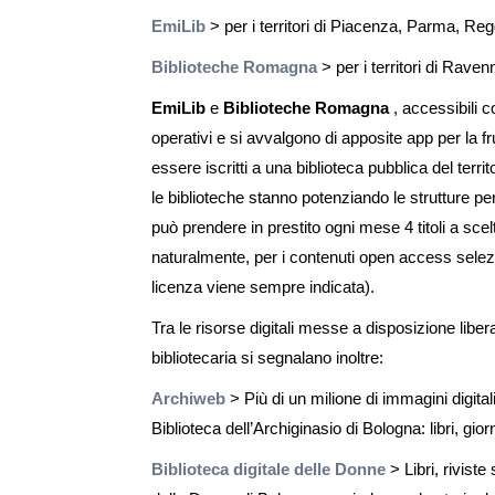
EmiLib
> per i territori di Piacenza, Parma, Re
Biblioteche Romagna
> per i territori di Rave
EmiLib
e
Biblioteche Romagna
, accessibili c
operativi e si avvalgono di apposite app per la fr
essere iscritti a una biblioteca pubblica del terri
le biblioteche stanno potenziando le strutture pe
può prendere in prestito ogni mese 4 titoli a scelta
naturalmente, per i contenuti open access selezio
licenza viene sempre indicata).
Tra le risorse digitali messe a disposizione li
bibliotecaria si segnalano inoltre:
Archiweb
> Più di un milione di immagini digital
Biblioteca dell’Archiginasio di Bologna: libri, gio
Biblioteca digitale delle Donne
> Libri, riviste 