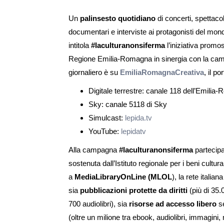
Un
palinsesto quotidiano
di concerti, spettacoli
documentari e interviste ai protagonisti del mond
intitola
#laculturanonsiferma
l’iniziativa promo
Regione Emilia-Romagna in sinergia con la cam
giornaliero è su
EmiliaRomagnaCreativa
, il p
Digitale terrestre: canale 118 dell’Emili
Sky: canale 5118 di Sky
Simulcast:
lepida.tv
YouTube:
lepidatv
Alla campagna
#laculturanonsiferma
partecipa 
sostenuta dall’Istituto regionale per i beni cultural
a
MediaLibraryOnLine (MLOL
), la rete italia
sia
pubblicazioni protette da diritti
(più di 35.0
700 audiolibri), sia
risorse ad accesso libero
se
(oltre un milione tra ebook, audiolibri, immagini