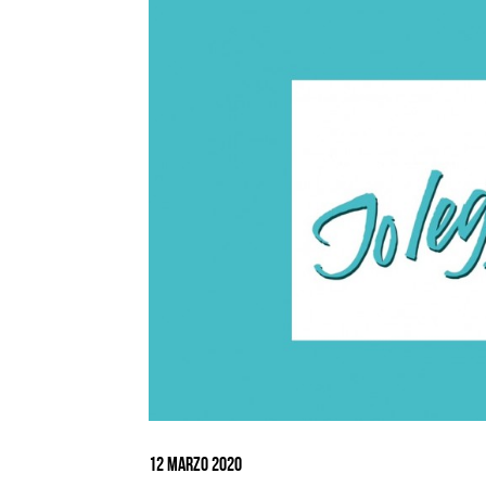
Ingrandisci
immagine
12 Marzo 2020