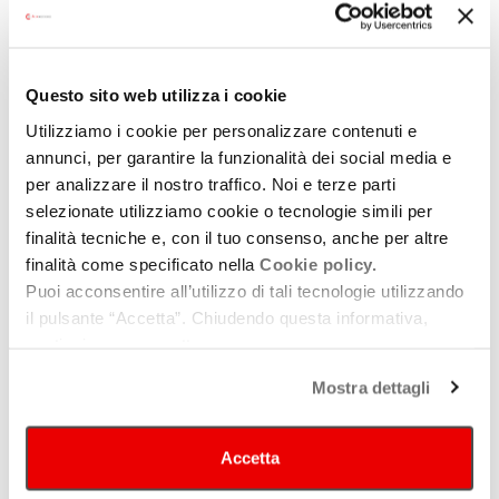
36 punti, pertanto, all’esito della valutazione di merito svolta dal
nucleo di valutazione i soggetti finanziati risultano quattro:
Fondazione Rocca dei Bentivoglio (BO) – “
A REGOLA
Questo sito web utilizza i cookie
D’ARTE – Valsamoggia tra memoria e arte
Utilizziamo i cookie per personalizzare contenuti e
contemporanea
”;
annunci, per garantire la funzionalità dei social media e
Fondazione Campori (MO) –
“Lorenzo Bonechi. Il codice
per analizzare il nostro traffico. Noi e terze parti
del sacro”;
selezionate utilizziamo cookie o tecnologie simili per
Fondazione FO.CU.S. (RN) –
“L’arca di Santarcangelo”;
finalità tecniche e, con il tuo consenso, anche per altre
finalità come specificato nella
Associazione Sammauroindustria (FC) –
Cookie policy.
“Il giardino della
Puoi acconsentire all’utilizzo di tali tecnologie utilizzando
poesia e Premio Pascoli di poesia”;
il pulsante “Accetta”. Chiudendo questa informativa,
Con il presente atto sono stati assegnati contributi per un
continui senza accettare.
ammontare complessivo pari ad
euro 35.300,00
che saranno
Mostra dettagli
destinati al sostegno dei progetti per mostre e rassegne di
promozione culturale.
Accetta
Per quanto riguarda la concessione ed erogazione dei contributi,
questa verrà disposta dal Dirigente regionale competente con