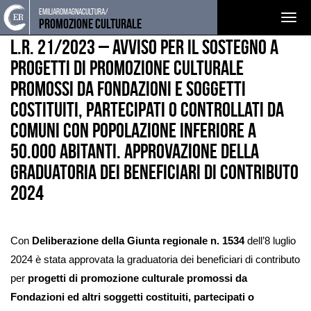
Torna
Cerca
Salta
Salta
emiliaromagnacultura/
FINANZIAMENTI
BANDI
Togg
alla
nel
ai
al
Promozione Culturale
home
sito
contenuti
menu
navig
L.R. 21/2023 – Avviso per il sostegno a
page
principale
progetti di promozione culturale
promossi da fondazioni e soggetti
costituiti, partecipati o controllati da
Comuni con popolazione inferiore a
50.000 abitanti. Approvazione della
graduatoria dei beneficiari di contributo
2024
Con
Deliberazione della Giunta regionale n. 1534
dell’8 luglio
2024 è stata approvata la graduatoria dei beneficiari di contributo
per
progetti di promozione culturale promossi da
Fondazioni ed altri soggetti costituiti, partecipati o