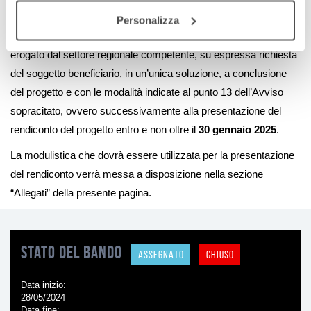
propri atti formali, provvedendo contestualmente all’impegno di
Personalizza
spesa nel rispetto dei vincoli di bilancio. Il contributo sarà
erogato dal settore regionale competente, su espressa richiesta
del soggetto beneficiario, in un’unica soluzione, a conclusione
del progetto e con le modalità indicate al punto 13 dell’Avviso
sopracitato, ovvero successivamente alla presentazione del
rendiconto del progetto entro e non oltre il
30 gennaio 2025
.
La modulistica che dovrà essere utilizzata per la presentazione
del rendiconto verrà messa a disposizione nella sezione
“Allegati” della presente pagina.
Stato del bando
ASSEGNATO
CHIUSO
Data inizio
28/05/2024
Data fine