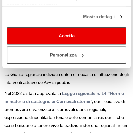
continui senza accettare.
2026
in attuazione della nuova Legge specifica obiettivi e priorità
strategiche per il triennio: dalla diffusione della cultura nella più
Mostra dettagli
ampia accezione alla formazione e ampliamento del pubblico;
dalla conoscenza e divulgazione della storia, delle culture e
Accetta
tradizioni locali alla promozione della creatività artistica e
letteraria; dalla diffusione della cultura digitale all’incentivazione
Personalizza
delle professionalità artistiche e alla promozione di talenti
emergenti.
La Giunta regionale individua criteri e modalità di attuazione degli
interventi attraverso Avvisi pubblici.
Nel 2022 è stata approvata la
Legge regionale n. 14 “Norme
in materia di sostegno ai Carnevali storici
”
, con l’obiettivo di
promuovere e valorizzare i carnevali storici regionali,
espressione di identità territoriale delle comunità residenti, che
contribuiscono a tenere vive le tradizioni storiche regionali, in un