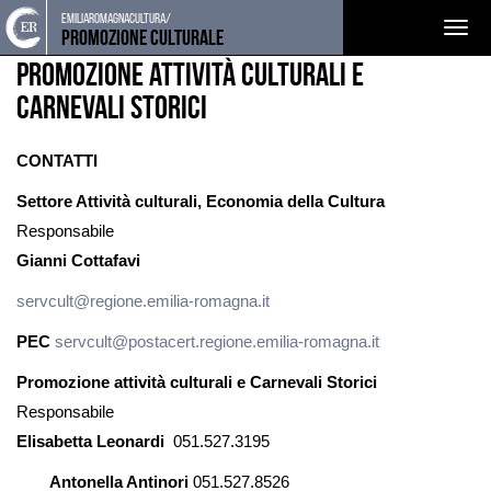
Torna
Cerca
Salta
Salta
emiliaromagnacultura/
CHI SIAMO
Togg
alla
nel
ai
al
Promozione Culturale
home
sito
contenuti
menu
navig
Promozione attività culturali e
page
principale
Carnevali storici
CONTATTI
Settore Attività culturali, Economia della Cultura
Responsabile
Gianni Cottafavi
servcult@regione.emilia-romagna.it
PEC
servcult@postacert.regione.emilia-romagna.it
Promozione attività culturali e Carnevali Storici
Responsabile
Elisabetta Leonardi
051.527.3195
Antonella Antinori
051.527.8526