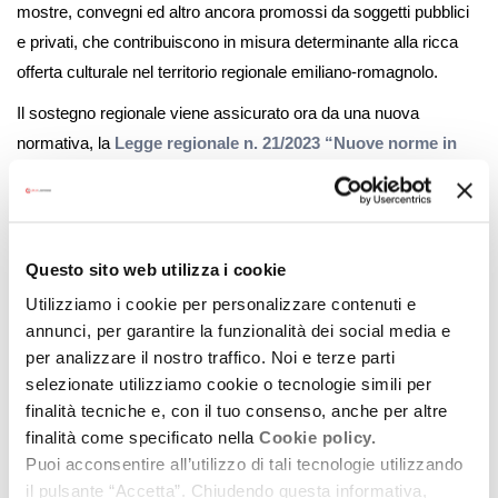
mostre, convegni ed altro ancora promossi da soggetti pubblici
e privati, che contribuiscono in misura determinante alla ricca
offerta culturale nel territorio regionale emiliano-romagnolo.
Il sostegno regionale viene assicurato ora da una nuova
normativa, la
Legge regionale n. 21/2023 “Nuove norme in
materia di promozione culturale”
, che sostituisce la
normativa precedente (L.R. n. 37/1994), ora abrogata,
proponendo un necessario aggiornamento con l’intento di
rendere più organica la disciplina in materia.
Questo sito web utilizza i cookie
Utilizziamo i cookie per personalizzare contenuti e
Obiettivo dell’azione regionale è quello di consolidare,
annunci, per garantire la funzionalità dei social media e
qualificare, valorizzare tale offerta espressa dal territorio e le
per analizzare il nostro traffico. Noi e terze parti
esperienze che ne derivano, incrementando le opportunità di
selezionate utilizziamo cookie o tecnologie simili per
fruizione da parte dei cittadini e sollecitando i soggetti promotori
finalità tecniche e, con il tuo consenso, anche per altre
a sviluppare collaborazioni e sinergie con i soggetti pubblici e
finalità come specificato nella
Cookie policy.
privati attivi sul territorio.
Puoi acconsentire all’utilizzo di tali tecnologie utilizzando
il pulsante “Accetta”. Chiudendo questa informativa,
Il
Programma triennale degli interventi per il triennio 2024-