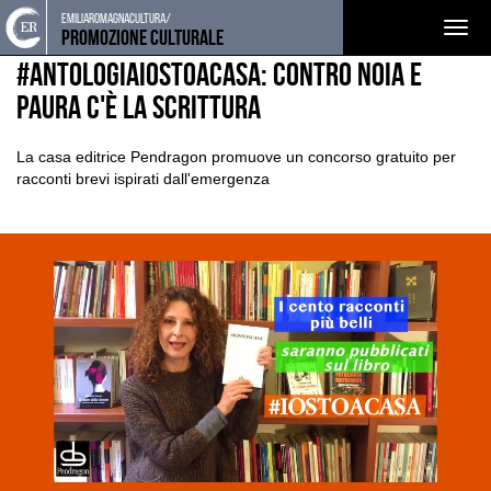
Torna
Cerca
Salta
Salta
emiliaromagnacultura/
EVENTI E NEWS
NOTIZIE
Togg
alla
nel
ai
al
Promozione Culturale
home
sito
contenuti
menu
navig
#AntologiaIoStoaCasa: contro noia e
page
principale
paura c'è la scrittura
La casa editrice Pendragon promuove un concorso gratuito per
racconti brevi ispirati dall'emergenza