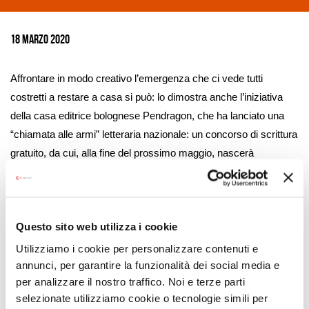
Ingrandisci
immagine
18 Marzo 2020
Affrontare in modo creativo l’emergenza che ci vede tutti
costretti a restare a casa si può: lo dimostra anche l’iniziativa
della casa editrice bolognese Pendragon, che ha lanciato una
“chiamata alle armi” letteraria nazionale: un concorso di scrittura
gratuito, da cui, alla fine del prossimo maggio, nascerà
un’antologia di 100 racconti inediti che abbiano come spunto
l’epoca difficile che stiamo vivendo. I proventi verranno devoluti
in beneficenza.
Questo sito web utilizza i cookie
Per partecipare al concorso
“#antologiaiostoacasa”
occorre
Utilizziamo i cookie per personalizzare contenuti e
scrivere un racconto della lunghezza massima di
1800 battute
annunci, per garantire la funzionalità dei social media e
(spazi inclusi) e pubblicarlo, entro il
3 aprile
2020, sulla pagina
per analizzare il nostro traffico. Noi e terze parti
Facebook delle
Edizioni Pendragon
, in modo che tutti li
selezionate utilizziamo cookie o tecnologie simili per
possano leggere e condividere man mano che arrivano.