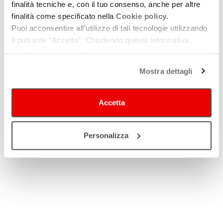
finalità tecniche e, con il tuo consenso, anche per altre
finalità come specificato nella
Cookie policy.
I cento racconti più belli, a insindacabile giudizio della casa
Puoi acconsentire all’utilizzo di tali tecnologie utilizzando
editrice, entreranno a far parte dell’antologia conclusiva. Gli
il pulsante “Accetta”. Chiudendo questa informativa,
autori dei testi selezionati verranno contattati prima della
continui senza accettare.
pubblicazione per le necessarie autorizzazioni. Per informazioni:
Mostra dettagli
info@pendragon.it
.
Video
Accetta
#antologiaiostoacasa
Personalizza