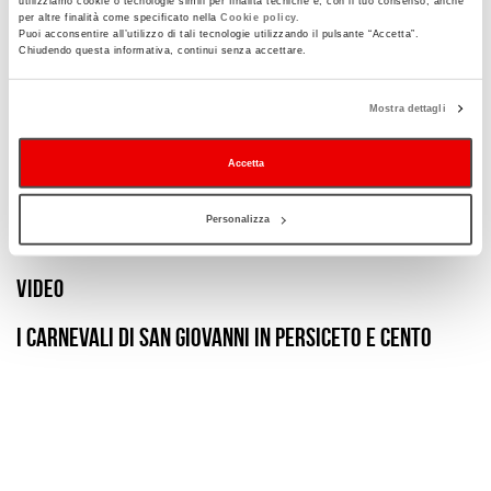
utilizziamo cookie o tecnologie simili per finalità tecniche e, con il tuo consenso, anche
l’organizzazione logistica, la sicurezza delle manifestazioni e per
per altre finalità come specificato nella
Cookie policy.
le attività collegate, quali mostre, ricerche e laboratori, tra cui
Puoi acconsentire all’utilizzo di tali tecnologie utilizzando il pulsante “Accetta”.
Chiudendo questa informativa, continui senza accettare.
quelli per la tradizionale lavorazione della cartapesta.
Le date e gli eventi di tutti i Carnevali Storici dell’Emilia-
Mostra dettagli
Romagna
a questo link
Accetta
Personalizza
Video
I Carnevali di San Giovanni in Persiceto e Cento