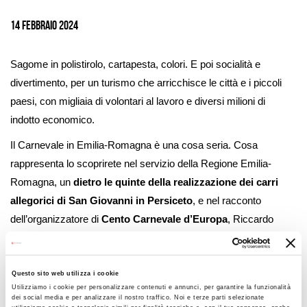
Ingrandisci
immagine
14 Febbraio 2024
Sagome in polistirolo, cartapesta, colori. E poi socialità e
divertimento, per un turismo che arricchisce le città e i piccoli
paesi, con migliaia di volontari al lavoro e diversi milioni di
indotto economico.
Il Carnevale in Emilia-Romagna è una cosa seria. Cosa
rappresenta lo scoprirete nel servizio della Regione Emilia-
Romagna, un
dietro le quinte della realizzazione dei carri
allegorici di San Giovanni in Persiceto
, e nel racconto
dell’organizzatore di
Cento Carnevale d’Europa
, Riccardo
Manservisi. Ma soprattutto nel riconoscimento dato dalla
Regione al valore culturale e turistico di questa antica
manifestazione e testimoniato dalla
l
egge regionale
che
Questo sito web utilizza i cookie
Utilizziamo i cookie per personalizzare contenuti e annunci, per garantire la funzionalità
costituisce l’
Albo dei carnevali storici
e li sostiene per
dei social media e per analizzare il nostro traffico. Noi e terze parti selezionate