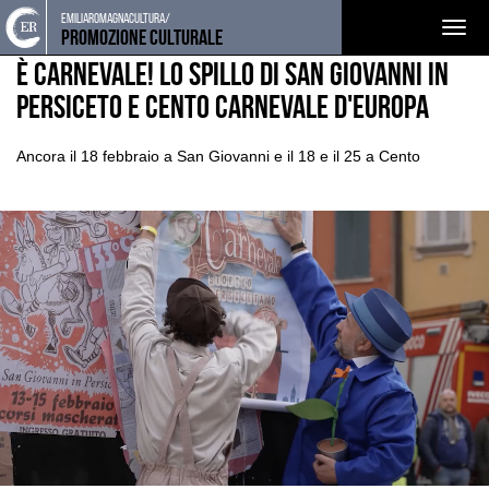
Torna
Cerca
Salta
Salta
emiliaromagnacultura/
EVENTI E NEWS
NOTIZIE
Togg
alla
nel
ai
al
Promozione Culturale
home
sito
contenuti
menu
navig
È Carnevale! Lo spillo di San Giovanni in
page
principale
Persiceto e Cento Carnevale d'Europa
Ancora il 18 febbraio a San Giovanni e il 18 e il 25 a Cento