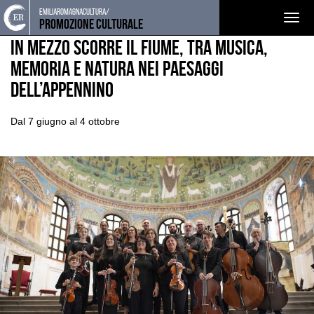
Torna
Cerca
Salta
Salta
emiliaromagnacultura/
EVENTI E NEWS
NOTIZIE
Togg
alla
nel
ai
al
Promozione Culturale
home
sito
contenuti
menu
navig
In mezzo scorre il fiume, tra musica,
page
principale
memoria e natura nei paesaggi
dell’Appennino
Dal 7 giugno al 4 ottobre