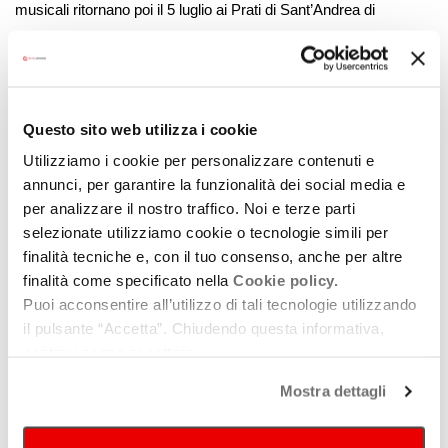
musicali ritornano poi il 5 luglio ai Prati di Sant’Andrea di
Bagnara di Romagna con il trio vocale
Le Croque Madame
,
protagoniste di un percorso che collega la tradizione medievale
alle celebrazioni per il voto alle donne; il 23 agosto a Imola con
Marina Mammarella
e
Agide Bandini
tra suggestioni celtiche e
Questo sito web utilizza i cookie
celebri colonne sonore; il 30 agosto a Monte Querzola con il
Utilizziamo i cookie per personalizzare contenuti e
violoncello di
Enrico Guerzoni
; e il 6 settembre lungo il
annunci, per garantire la funzionalità dei social media e
Santerno, dove l’arpa di
Marianne Gubri
incontra la pratica del
per analizzare il nostro traffico. Noi e terze parti
Qi Gong guidata da
Luciana Bandini
.
selezionate utilizziamo cookie o tecnologie simili per
finalità tecniche e, con il tuo consenso, anche per altre
L’attenzione al rapporto tra suono e ambiente attraversa
finalità come specificato nella
Cookie policy.
numerosi appuntamenti del programma. A Firenzuola, il 27
Puoi acconsentire all’utilizzo di tali tecnologie utilizzando
giugno, Luisa Cottifogli, Marianne Gubri e Gaspare De Vito
il pulsante “Accetta”. Chiudendo questa informativa,
propongono
Tra cielo e terra,
concerto meditativo che intreccia
continui senza accettare.
voce, arpa, campane tibetane ed elettronica nella cornice della
Mostra dettagli
Pieve di Camaggiore. L’11 luglio l’Oasi del Quadrone di Medicina
accoglie
Voci d’acqua e sinfonie selvatiche
, escursione