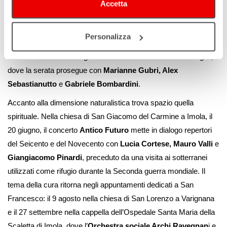
sensoriale tra paesaggio sonoro e performance itinerante con
Accetta
Luisa Cottifogli e Arianna Lanci. Il giorno successivo il festival
raggiunge Cotignola con
Sacred Waters
, pellegrinaggio sonoro
Personalizza
dedicato ad Anita Garibaldi che conduce il pubblico lungo il
Canale Emiliano Romagnolo fino all’Arena delle Balle di Paglia,
dove la serata prosegue con
Marianne Gubri, Alex
Sebastianutto
e
Gabriele Bombardini
.
Accanto alla dimensione naturalistica trova spazio quella
spirituale. Nella chiesa di San Giacomo del Carmine a Imola, il
20 giugno, il concerto
Antico Futuro
mette in dialogo repertori
del Seicento e del Novecento con
Lucia Cortese, Mauro Valli
e
Giangiacomo Pinardi
, preceduto da una visita ai sotterranei
utilizzati come rifugio durante la Seconda guerra mondiale. Il
tema della cura ritorna negli appuntamenti dedicati a San
Francesco: il 9 agosto nella chiesa di San Lorenzo a Varignana
e il 27 settembre nella cappella dell’Ospedale Santa Maria della
Scaletta di Imola, dove l’
Orchestra sociale Archi Ravegnan
i e