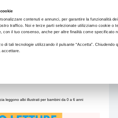
Regione
Emilia
 cookie
e
a
Romagna
cura
rsonalizzare contenuti e annunci, per garantire la funzionalità dei
di
ostro traffico. Noi e terze parti selezionate utilizziamo cookie o 
Assessorato
FINANZIAMENTI
CARNEVALI STO
 e, con il tuo consenso, anche per altre finalità come specificato n
Cultura
e
Paesaggio
zzo di tali tecnologie utilizzando il pulsante “Accetta”. Chiudendo 
a accettare.
rici
Bandi
i. Videoletture
L.R. 21/2023
L.R. 14/2022
L.R. 37/1994
ncia leggono albi illustrati per bambini da 0 a 6 anni