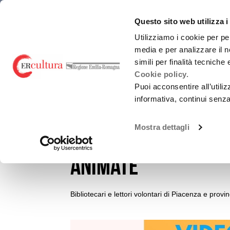
Torna
Cerca
Salta
Salta
emiliaromagnacultura/
alla
nel
ai
al
Questo sito web utilizza i
Promozione Cultural
home
sito
contenuti
menu
page
principale
Utilizziamo i cookie per pe
media e per analizzare il n
CHI SIAMO
simili per finalità tecniche
Cookie policy.
Puoi acconsentire all’utili
informativa, continui senz
EVENTI E NEWS
NOTIZIE
Promozione attività culturali e Carnevali sto
Mostra dettagli
#InBibliotecaPerVo
Utilizzo loghi
animate
Bibliotecari e lettori volontari di Piacenza e provi