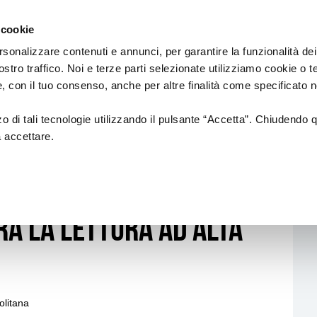
Regione
Emilia
 cookie
e
a
Romagna
cura
rsonalizzare contenuti e annunci, per garantire la funzionalità dei
di
ostro traffico. Noi e terze parti selezionate utilizziamo cookie o 
Assessorato
FINANZIAMENTI
CARNEVALI STO
 e, con il tuo consenso, anche per altre finalità come specificato n
Cultura
e
Paesaggio
zzo di tali tecnologie utilizzando il pulsante “Accetta”. Chiudendo 
a accettare.
rici
Bandi
: il progetto di Anna
L.R. 21/2023
a la lettura ad alta
L.R. 14/2022
L.R. 37/1994
olitana