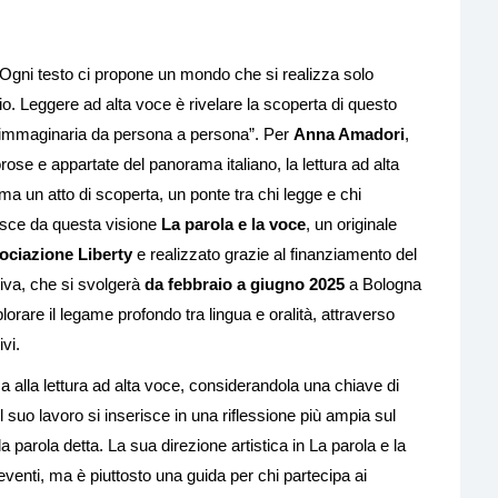
gni testo ci propone un mondo che si realizza solo
rio. Leggere ad alta voce è rivelare la scoperta di questo
a immaginaria da persona a persona”. Per
Anna Amadori
,
igorose e appartate del panorama italiano, la lettura ad alta
ma un atto di scoperta, un ponte tra chi legge e chi
asce da questa visione
La parola e la voce
, un originale
ociazione Liberty
e realizzato grazie al finanziamento del
iativa, che si svolgerà
da febbraio a giugno 2025
a Bologna
lorare il legame profondo tra lingua e oralità, attraverso
ivi.
a alla lettura ad alta voce, considerandola una chiave di
 suo lavoro si inserisce in una riflessione più ampia sul
a parola detta. La sua direzione artistica in La parola e la
eventi, ma è piuttosto una guida per chi partecipa ai