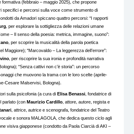
fase formativa (febbraio – maggio 2025), che propone
ori specifici e percorsi sulla voce come strumento di
ondotti da Amadori spiccano quattro percorsi: “I rapporti
urg
, per esplorare la sottigliezza delle relazioni umane
“Come – Il senso della poesia: metrica, immagine, suono”:
zano
, per scoprire la musicalità della parola poetica
tel Maggiore); “Marcovaldo – La leggerezza dell’errore”:
lvino
, per riscoprire la sua ironia e profondità narrativa
Bologna); “Senza cattivi non c’è storia”: un percorso
sonaggi che muovono la trama con le loro scelte (aprile-
me-Cesare Malservisi, Bologna).
tori sulla psicofonia (a cura di
Elisa Benassi
, fondatrice di
l parlato (con
Maurizio Cardillo
, attore, autore, regista e
anari
, attrice, autrice e scenografa, fondatrice del Teatro
ca vocale e sonora MALAGOLA, che dedica questo ciclo agli
ione visiva giapponese (condotto da Paola Ciarcià di AKI –