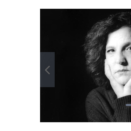
Ingrandisci
immagine