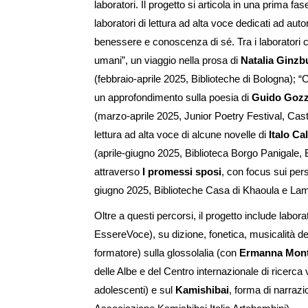
laboratori. Il progetto si articola in una prima 
laboratori di lettura ad alta voce dedicati ad aut
benessere e conoscenza di sé. Tra i laboratori c
umani”, un viaggio nella prosa di
Natalia Ginzb
(febbraio-aprile 2025, Biblioteche di Bologna); 
un approfondimento sulla poesia di
Guido Goz
(marzo-aprile 2025, Junior Poetry Festival, Cas
lettura ad alta voce di alcune novelle di
Italo Ca
(aprile-giugno 2025, Biblioteca Borgo Panigale, 
attraverso
I promessi sposi
, con focus sui per
giugno 2025, Biblioteche Casa di Khaoula e La
Oltre a questi percorsi, il progetto include labora
EssereVoce), su dizione, fonetica, musicalità de
formatore) sulla glossolalia (con
Ermanna Mont
delle Albe e del Centro internazionale di ricer
adolescenti) e sul
Kamishibai
, forma di narraz