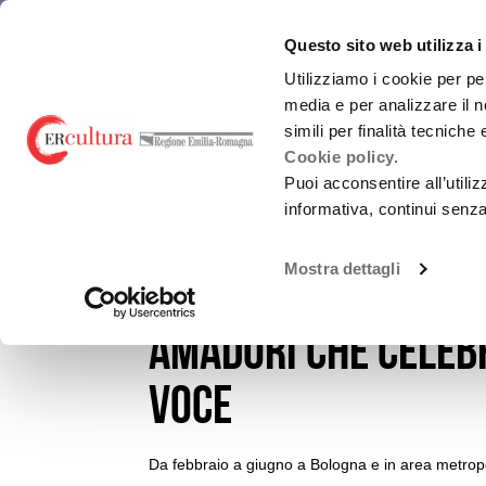
Torna
Cerca
Salta
Salta
emiliaromagnacultura/
alla
nel
ai
al
Questo sito web utilizza i
Promozione Cultural
home
sito
contenuti
menu
page
principale
Utilizziamo i cookie per pe
media e per analizzare il n
CHI SIAMO
simili per finalità tecniche
Cookie policy.
Puoi acconsentire all’utili
informativa, continui senz
EVENTI E NEWS
NOTIZIE
Promozione attività culturali e Carnevali sto
Mostra dettagli
La parola e la voce
Utilizzo loghi
Amadori che celebr
voce
Da febbraio a giugno a Bologna e in area metrop