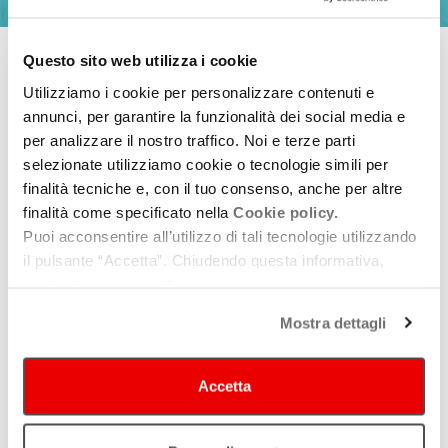
Ingrandisci
immagine
Questo sito web utilizza i cookie
03 Settembre 2019
Utilizziamo i cookie per personalizzare contenuti e
annunci, per garantire la funzionalità dei social media e
La terza edizione di “TiPì – Stagione di Teatro Partecipato”,
per analizzare il nostro traffico. Noi e terze parti
insieme agli spettacoli e ai laboratori in programma, propone la
selezionate utilizziamo cookie o tecnologie simili per
lettura musicata a puntate di un capolavoro della letteratura
finalità tecniche e, con il tuo consenso, anche per altre
mondiale, il “Moby Dick” di Herman Melville. L’adattamento è a
finalità come specificato nella
Cookie policy.
cura di Paolo Zaccaria, con letture di Manuela De Meo, Irma
Puoi acconsentire all’utilizzo di tali tecnologie utilizzando
Ridolfini, Isacco Tognon, Paolo Zaccaria e brani musicali a cura
il pulsante “Accetta”. Chiudendo questa informativa,
continui senza accettare.
di Francesca Neri, Isacco Tognon e Gabriele Vincenzi.
Appuntamenti nelle biblioteche comunali di Mirandola (4
Mostra dettagli
settembre), San Felice (18 settembre), San Prospero (2
ottobre), Concordia (16 ottobre), San Possidonio (30 ottobre),
Accetta
Cavezzo (13 novembre), Medolla (27 novembre), Camposanto
(11 dicembre) e Finale Emilia (18 dicembre).