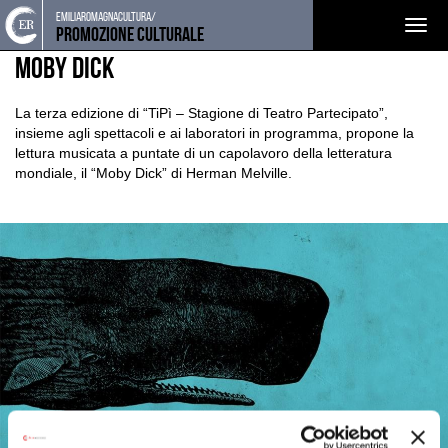
Torna
Cerca
Salta
Salta
emiliaromagnacultura/
EVENTI E NEWS
NOTIZIE
Togg
alla
nel
ai
al
Promozione Culturale
home
sito
contenuti
menu
navig
Moby Dick
page
principale
La terza edizione di “TiPì – Stagione di Teatro Partecipato”,
insieme agli spettacoli e ai laboratori in programma, propone la
lettura musicata a puntate di un capolavoro della letteratura
mondiale, il “Moby Dick” di Herman Melville.