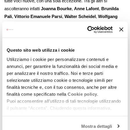
tutte voci nuove, con una sola eccezione. Tra gli altri si
ascolteranno infatti
Joanna Bourke
,
Anne Lafont
,
Brunilda
Pali
,
Vittorio Emanuele Parsi
,
Walter Scheidel
,
Wolfgang
Streeck
,
Jörg Tremmel
,
Lea Ypi
, ma non mancheranno
comunque i maggiori protagonisti del dibattito contemporaneo,
voci ricorrenti del festival come quelle di
Enzo Bianchi
,
Massimo Cacciari
e
Barbara Carnevali
(componenti del
Questo sito web utilizza i cookie
Comitato scientifico del festival),
Donatella Di Cesare
,
Roberto
Utilizziamo i cookie per personalizzare contenuti e
Esposito
,
Maurizio Ferraris
,
Simona Forti
,
Umberto
annunci, per garantire la funzionalità dei social media e
Galimberti
,
Michela Marzano
,
Stefano Massini
,
Salvatore
per analizzare il nostro traffico. Noi e terze parti
Natoli
,
Massimo Recalcati
,
Chiara Saraceno, Carlo Sini
,
selezionate utilizziamo cookie o tecnologie simili per
Stefano Zamagni
. In via sperimentale, alle ore 18 di ogni giorno
finalità tecniche e, con il tuo consenso, anche per altre
finalità come specificato nella
Cookie policy.
sarà trasmessa in diretta una lezione sui canali del festival.
Puoi acconsentire all’utilizzo di tali tecnologie utilizzando
Per la sezione “la lezione dei classici” si attendono poi studiosi e
il pulsante “Accetta”. Chiudendo questa informativa,
studiose autorevoli, tra cui
Philippe Audegean
,
Giuseppe
continui senza accettare.
Cambiano
,
Arianna Fermani
,
Tommaso Gazzolo
,
Filippo
Mostra dettagli
Gonnelli
e
Sebastiano Maffettone
, chiamati a commentere i