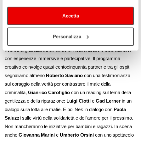
testi che, nella storia del pensiero occidentale, hanno costituito
Accetta
modelli o svolte concettuali rilevanti per il tema della giustizia. E
se le lezioni sono il cuore del festival, tante sono anche
le performance, gli appuntamenti con la musica e gli spettacoli
Personalizza
dal vivo che allineandosi al tema affronteranno la questione della
ricerca di giustizia da un punto di vista artistico o laboratoriale,
con esperienze immersive e partecipative. Il programma
creativo coinvolge quasi centocinquanta partner e tra gli ospiti
segnaliamo almeno
Roberto Saviano
con una testimonianza
sul coraggio della verità per contrastare il male della
criminalità,
Gianrico Carofiglio
con un reading sul tema della
gentilezza e della riparazione;
Luigi Ciotti
e
Gad Lerner
in un
dialogo sulla lotta alle mafie. E poi Nek in dialogo con
Paola
Saluzzi
sulle virtù della solidarietà e dell’amore per il prossimo.
Non mancheranno le iniziative per bambini e ragazzi. In scena
anche
Giovanna Marini
e
Umberto Orsini
con uno spettacolo