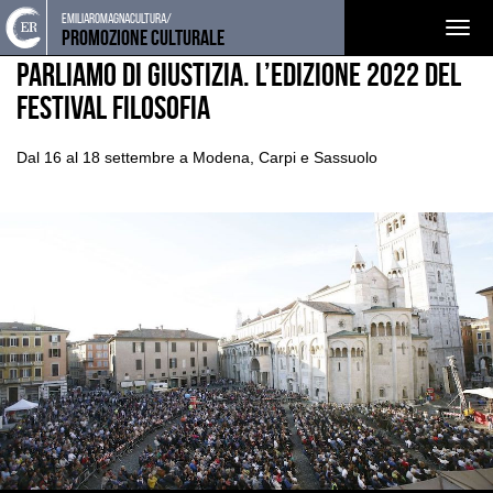
Torna
Cerca
Salta
Salta
emiliaromagnacultura/
EVENTI E NEWS
NOTIZIE
Togg
alla
nel
ai
al
Promozione Culturale
home
sito
contenuti
menu
navig
Parliamo di giustizia. L’edizione 2022 del
page
principale
Festival Filosofia
Dal 16 al 18 settembre a Modena, Carpi e Sassuolo