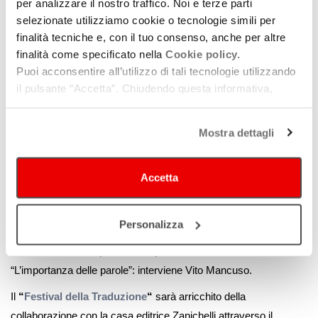
per analizzare il nostro traffico. Noi e terze parti
pratica della traduzione, sottraendola agli ambiti della sola
selezionate utilizziamo cookie o tecnologie simili per
ricerca accademica e dell’attività professionale. L’evento è
finalità tecniche e, con il tuo consenso, anche per altre
anche l’occasione per presentare la prima laurea honoris causa
finalità come specificato nella
Cookie policy.
Puoi acconsentire all’utilizzo di tali tecnologie utilizzando
proposta dal Dipartimento di Interpretazione e Traduzione,
il pulsante “Accetta”. Chiudendo questa informativa,
assegnata alla scrittrice bengalese Jhumpa Lahiri (la cerimonia
continui senza accettare.
è in programma il 19 ottobre a Bologna).
Mostra dettagli
Tra gli eventi in
programma
si segnalano: giovedì 21 , alle
17:30, ” Il viaggio del Commissario Ricciardi: Maurizio De
Giovanni e i suoi traduttori” (intervengono: Maurizio De
Accetta
Giovanni, Celia Filipetto, Odile Rousseau, Antony Shugaar);
venerdì 22, alle 11:30, “Quando la traduzione è collaborazione
Personalizza
(al DIT). Ricordando Giovanni Nadiani” (con la partecipazione
musicale di Christopher Rundle); sabato 23, alle 9:30,
“L’importanza delle parole”: interviene Vito Mancuso.
Il
“
Festival della Traduzione
“
sarà arricchito della
collaborazione con la casa editrice Zanichelli attraverso il