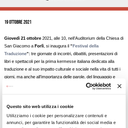
Ingrandisci
immagine
19 Ottobre 2021
Giovedì 21 ottobre
2021, alle 10, nell’Auditorium della Chiesa di
San Giacomo a
Forlì
, si inaugura il
“
Festival della
Traduzione
“
: tre giornate di incontri, dibattiti, presentazioni di
libri e spettacoli per la prima kermesse italiana dedicata alla
traduzione e al suo impatto culturale e sociale nella vita di tutti i
giorni, ma anche all’importanza delle parole, del linguaggio e
della comunicazione nella società contemporanea (
“Con altre
parole”
è infatti il titolo di questa edizione).
Nato da un progetto del Dipartimento di Interpretazione e
Questo sito web utilizza i cookie
Traduzione dell’Università di Bologna – Campus di Forlì e
Utilizziamo i cookie per personalizzare contenuti e
realizzato con il contributo della Fondazione Cassa dei Risparmi
annunci, per garantire la funzionalità dei social media e
di Forlì, il festival metterà sotto i riflettori dell’opinione pubblica la