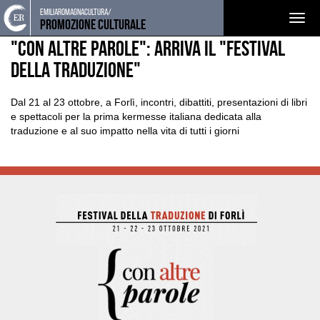
Torna
Cerca
Salta
Salta
emiliaromagnacultura/
EVENTI E NEWS
NOTIZIE
Togg
alla
nel
ai
al
Promozione Culturale
home
sito
contenuti
menu
navig
"Con altre parole": arriva il "Festival
page
principale
della Traduzione"
Dal 21 al 23 ottobre, a Forlì, incontri, dibattiti, presentazioni di libri
e spettacoli per la prima kermesse italiana dedicata alla
traduzione e al suo impatto nella vita di tutti i giorni