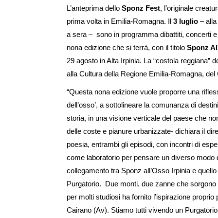
L’anteprima dello
Sponz Fest
, l’originale creatu
prima volta in Emilia-Romagna. Il
3 luglio
– all
a sera – sono in programma dibattiti, concerti e 
nona edizione che si terrà, con il titolo
Sponz All
29 agosto in Alta Irpinia. La “costola reggiana” d
alla Cultura della Regione Emilia-Romagna, del 
“Questa nona edizione vuole proporre una riflessio
dell’osso’, a sottolineare la comunanza di destini 
storia, in una visione verticale del paese che n
delle coste e pianure urbanizzate- dichiara il dire
poesia, entrambi gli episodi, con incontri di esp
come laboratorio per pensare un diverso modo di a
collegamento tra Sponz all’Osso Irpinia e quell
Purgatorio. Due monti, due zanne che sorgono da
per molti studiosi ha fornito l’ispirazione proprio
Cairano (Av). Stiamo tutti vivendo un Purgatorio