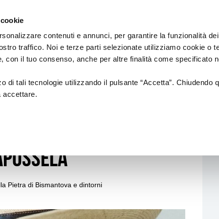
Regione
Emilia
 cookie
e
a
Romagna
cura
rsonalizzare contenuti e annunci, per garantire la funzionalità dei
di
ostro traffico. Noi e terze parti selezionate utilizziamo cookie o 
Assessorato
FINANZIAMENTI
CARNEVALI STO
 e, con il tuo consenso, anche per altre finalità come specificato n
Cultura
e
Paesaggio
zzo di tali tecnologie utilizzando il pulsante “Accetta”. Chiudendo 
a accettare.
rici
Bandi
e fra Emilia e Irpinia
L.R. 21/2023
Capossela
L.R. 14/2022
L.R. 37/1994
lla Pietra di Bismantova e dintorni