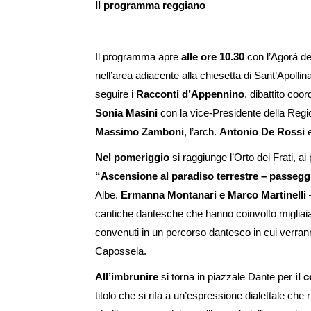
Il programma reggiano
Il programma apre
alle ore 10.30
con l’Agorà del
nell’area adiacente alla chiesetta di Sant’Apolli
seguire i
Racconti d’Appennino
, dibattito coo
Sonia Masini
con la vice-Presidente della Re
Massimo Zamboni
, l’arch.
Antonio De Rossi
e
Nel pomeriggio
si raggiunge l’Orto dei Frati, a
“Ascensione al paradiso terrestre – passegg
Albe.
Ermanna Montanari e Marco Martinelli
–
cantiche dantesche che hanno coinvolto migliai
convenuti in un percorso dantesco in cui verranno
Capossela.
All’imbrunire
si torna in piazzale Dante per
il 
titolo che si rifà a un’espressione dialettale che 