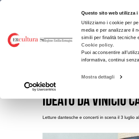
Torna
Cerca
Salta
Salta
emiliaromagnacultura/
alla
nel
ai
al
Questo sito web utilizza i
Promozione Cultural
home
sito
contenuti
menu
page
principale
Utilizziamo i cookie per pe
media e per analizzare il n
CHI SIAMO
simili per finalità tecniche
Cookie policy.
Puoi acconsentire all’utili
informativa, continui senz
EVENTI E NEWS
NOTIZIE
Promozione attività culturali e Carnevali sto
Mostra dettagli
Sponz Fest: un pont
Utilizzo loghi
ideato da Vinicio 
Letture dantesche e concerti in scena il 3 luglio a