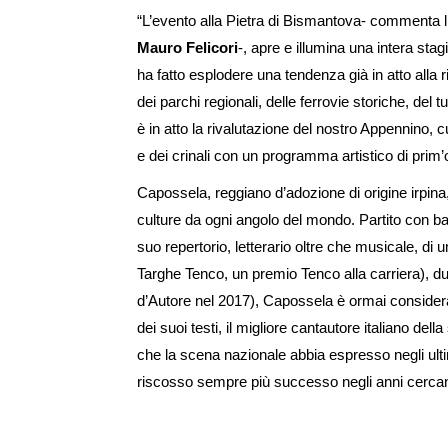
“L’evento alla Pietra di Bismantova- commenta 
Mauro Felicori
-, apre e illumina una intera stagi
ha fatto esplodere una tendenza già in atto alla r
dei parchi regionali, delle ferrovie storiche, del t
è in atto la rivalutazione del nostro Appennino, c
e dei crinali con un programma artistico di prim’
Capossela, reggiano d’adozione di origine irpina,
culture da ogni angolo del mondo. Partito con bal
suo repertorio, letterario oltre che musicale, di 
Targhe Tenco, un premio Tenco alla carriera), d
d’Autore nel 2017), Capossela è ormai considerato
dei suoi testi, il migliore cantautore italiano del
che la scena nazionale abbia espresso negli ultim
riscosso sempre più successo negli anni cercan