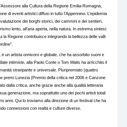
l’Assessore alla Cultura della Regione Emilia-Romagna,
one di eventi artistici diffusi in tutto l’Appennino. L’epidemia
ivalutazione dei borghi storici, dei cammini e dei sentieri,
urismo lento, all’aria aperta, nella natura. In estrema sintesi:
ui la Regione contribuisce integrando la bellezza delle valli
ordine”.
 è un artista onnivoro e globale, che ha assorbito suoni e
late intimiste, alla Paolo Conte o Tom Waits ha arricchito il
umanità straripante e universale. Pluripremiato (quattro
ue premi Lunezia (Premio della critica nel 2006 e Canzone
 dalla critica, anche grazie anche alla qualità letteraria
la sua generazione, ma soprattutto uno dei pochi artisti totali
i anni. Qui lo troviamo alla direzione di un festival che ha
do connessioni con realtà e culture diverse.