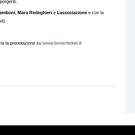
sporgenti.
amboni,
Mara Redeghieri
e
Lassociazione
e con la
ut).
oria la prenotazione su
www.boxerticket.it