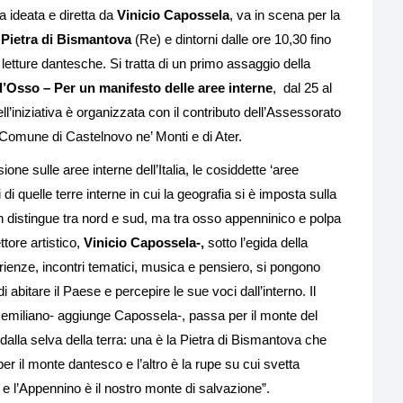
ra ideata e diretta da
Vinicio Capossela
, va in scena per la
a
Pietra di Bismantova
(Re) e dintorni dalle ore 10,30 fino
letture dantesche. Si tratta di un primo assaggio della
’Osso – Per un manifesto delle aree interne
, dal 25 al
ell’iniziativa è organizzata con il contributo dell’Assessorato
Comune di Castelnovo ne’ Monti e di Ater.
ne sulle aree interne dell’Italia, le cosiddette ‘aree
di quelle terre interne in cui la geografia si è imposta sulla
on distingue tra nord e sud, ma tra osso appenninico e polpa
ttore artistico,
Vinicio Capossela-,
sotto l’egida della
erienze, incontri tematici, musica e pensiero, si pongono
bitare il Paese e percepire le sue voci dall’interno. Il
o emiliano- aggiunge Capossela-, passa per il monte del
lla selva della terra: una è la Pietra di Bismantova che
 per il monte dantesco e l’altro è la rupe su cui svetta
 e l’Appennino è il nostro monte di salvazione”.