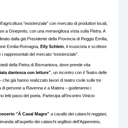
l’agricoltura “esistenziale” con mercato di produttori locali,
nare a Ginepreto, con una meravigliosa vista sulla Pietra. A
rdinato dalla già Presidente della Provincia di Reggio Emilia,
gione Emilia-Romagna,
Elly Schlein
, il musicista e scrittore
 i rappresentati del mercato “esistenziale”.
i piedi della Pietra di Bismantova, dove prende vita
iata dantesca con letture”
, un incontro con il Teatro delle
 che già hanno realizzato lavori di teatro civile sulle tre
a di persone a Ravenna e a Matera – guideranno i
 letti passi del poeta. Partecipa all’incontro Vinicio
concerto
“À Caval Magre”
a cavallo dei calanchi reggiani,
rimanda all’aspetto dei calanchi argillosi dell’Appennino,