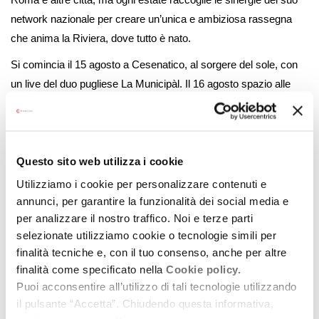
network nazionale per creare un’unica e ambiziosa rassegna
che anima la Riviera, dove tutto è nato.
Si comincia il 15 agosto a Cesenatico, al sorgere del sole, con
un live del duo pugliese La Municipàl. Il 16 agosto spazio alle
letture nella Chiesa del Suffragio di Savignano sul Rubicone con
i “Battiti in Parole” di Davide Shorty, cantautore, rapper e
producer palermitano, a cui seguirà, al Podere Bislacco, la
performance “be me” di Parsec. Il 17 agosto arriva la raffinata
Questo sito web utilizza i cookie
cantautrice pesarese Maria Antonietta con un’interpretazione
Utilizziamo i cookie per personalizzare contenuti e
intima del canto XXVII dell’Inferno de La Divina Commedia, che
annunci, per garantire la funzionalità dei social media e
per analizzare il nostro traffico. Noi e terze parti
ha come protagonista Guido da Montefeltro. A seguire, al
selezionate utilizziamo cookie o tecnologie simili per
Podere Bislacco, il concerto del cantautore romano Folcast,
finalità tecniche e, con il tuo consenso, anche per altre
reduce dal successo della partecipazione a Sanremo Giovani.
finalità come specificato nella
Cookie policy.
Il 18 agosto il festival si sposta all’Arena dei Cappuccini di
Puoi acconsentire all’utilizzo di tali tecnologie utilizzando
Cesenatico con Emanuela Fanelli, attrice e avanguardia della
il pulsante “Accetta”. Chiudendo questa informativa,