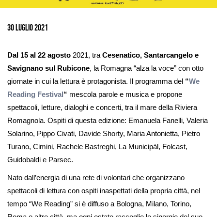
Ingrandisci
immagine
30 Luglio 2021
Dal 15 al 22 agosto
2021, tra
Cesenatico, Santarcangelo e
Savignano sul Rubicone
, la Romagna “alza la voce” con otto
giornate in cui la lettura è protagonista. Il programma del
“
We
Reading Festival
“
mescola parole e musica e propone
spettacoli, letture, dialoghi e concerti, tra il mare della Riviera
Romagnola. Ospiti di questa edizione: Emanuela Fanelli, Valeria
Solarino, Pippo Civati, Davide Shorty, Maria Antonietta, Pietro
Turano, Cimini, Rachele Bastreghi, La Municipàl, Folcast,
Guidobaldi e Parsec.
Nato dall’energia di una rete di volontari che organizzano
spettacoli di lettura con ospiti inaspettati della propria città, nel
tempo “We Reading” si è diffuso a Bologna, Milano, Torino,
Roma e altre città, ma ogni estate raccoglie le sinergie del suo