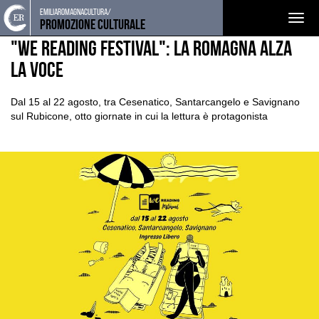
Torna
Cerca
Salta
Salta
emiliaromagnacultura/
EVENTI E NEWS
NOTIZIE
Togg
alla
nel
ai
al
Promozione Culturale
home
sito
contenuti
menu
navig
"We Reading Festival": la Romagna alza
page
principale
la voce
Dal 15 al 22 agosto, tra Cesenatico, Santarcangelo e Savignano
sul Rubicone, otto giornate in cui la lettura è protagonista