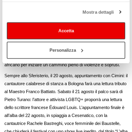
continui senza accettare.
comicità italiana, tra i protagonisti del programma TV “Una
pezza di Lundini”, e Giuseppe Pippo Civati, ex parlamentare e
Mostra dettagli
neoeditore, per il reading “Voce di donna”. A seguire, il live del
cantautore romano Guidobaldi al Maré. Giovedì 19 agosto, nello
Accetta
Sferisterio a Santarcangelo, l’attrice Valeria Solarino propone
“Oltre il Mare. Dentro le voci di chi è in viaggio” : un reading
realizzato per l’Ong Mediterranea Saving Humans e dedicato
Personalizza
alle migliaia di persone che ogni anno lasciano il continente
africano per iniziare un cammino pieno di violenze e soprusi.
Sempre allo Sferisterio, il 20 agosto, appuntamento con Cimini: il
cantautore calabrese di stanza a Bologna farà una lettura tributo
al Maestro Franco Battiato. Sabato il 21 agosto il palco sarà di
Pietro Turano: l’attore e attivista LGBTQ+ proporrà una lettura
dello scrittore francese Édouard Louis. L’appuntamento finale è
all’alba del 22 agosto, in spiaggia a Cesenatico, con la
cantautrice Rachele Bastreghi, voce femminile dei Baustelle,
che chiuderà il festival con uno show live inedito, dal titolo “L’alba