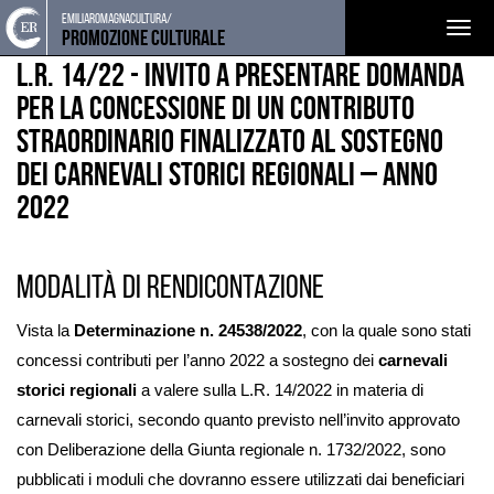
Torna
Cerca
Salta
Salta
emiliaromagnacultura/
FINANZIAMENTI
BANDI
Togg
alla
nel
ai
al
Promozione Culturale
home
sito
contenuti
menu
navig
L.R. 14/22 - INVITO A PRESENTARE DOMANDA
page
principale
PER LA CONCESSIONE DI UN CONTRIBUTO
STRAORDINARIO FINALIZZATO AL SOSTEGNO
DEI CARNEVALI STORICI REGIONALI – ANNO
2022
Modalità di rendicontazione
Vista la
Determinazione n. 24538/2022
, con la quale sono stati
concessi contributi per l’anno 2022 a sostegno dei
carnevali
storici regionali
a valere sulla L.R. 14/2022 in materia di
carnevali storici, secondo quanto previsto nell’invito approvato
con Deliberazione della Giunta regionale n. 1732/2022, sono
pubblicati i moduli che dovranno essere utilizzati dai beneficiari