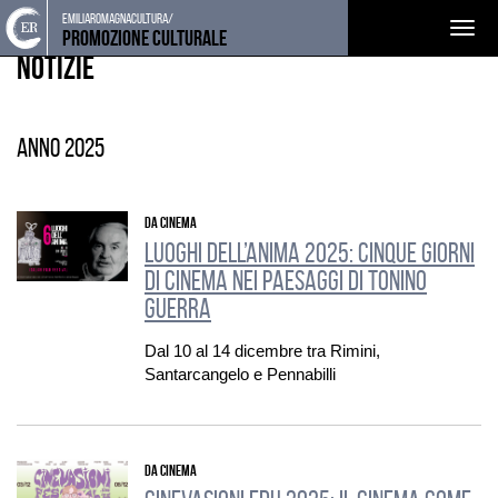
Torna
Cerca
Salta
Salta
emiliaromagnacultura/
EVENTI E NEWS
Togg
alla
nel
ai
al
Promozione Culturale
home
sito
contenuti
menu
Notizie
navig
page
principale
Anno 2025
DA CINEMA
Luoghi dell’Anima 2025: cinque giorni
di cinema nei paesaggi di Tonino
Guerra
Dal 10 al 14 dicembre tra Rimini,
Santarcangelo e Pennabilli
DA CINEMA