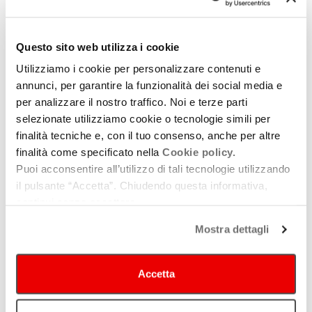
DA CINEMA
Visioni Italiane: il futuro del cinema
Questo sito web utilizza i cookie
in sala, tra concorsi, anteprime e
Utilizziamo i cookie per personalizzare contenuti e
nuove risorse per i giovani
annunci, per garantire la funzionalità dei social media e
per analizzare il nostro traffico. Noi e terze parti
la 31esima edizione a Bologna, al cinema
selezionate utilizziamo cookie o tecnologie simili per
Modernissimo dal 10 al 16 novembre
finalità tecniche e, con il tuo consenso, anche per altre
finalità come specificato nella
Cookie policy.
Puoi acconsentire all’utilizzo di tali tecnologie utilizzando
DA CINEMA
il pulsante “Accetta”. Chiudendo questa informativa,
Con Reggio Film Festival il fascino
continui senza accettare.
del “Proibito” tra cinema, parola e
Mostra dettagli
immaginario collettivo
Dal 28 ottobre al 16 novembre
Accetta
Visualizzati 1-10 di 149